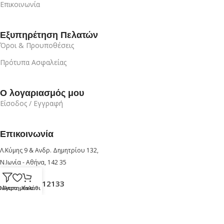
Επικοινωνία
Εξυπηρέτηση Πελατών
Όροι & Προυποθέσεις
Πρότυπα Ασφαλείας
Ο λογαριασμός μου
Είσοδος / Εγγραφή
Επικοινωνία
Λ.Κύμης 9 & Ανδρ. Δημητρίου 132,
Ν.Ιωνία - Αθήνα, 142 35
+30 210 6912133
Φίλτρα
Αγαπημένα
Καλάθι
+30 6947726280