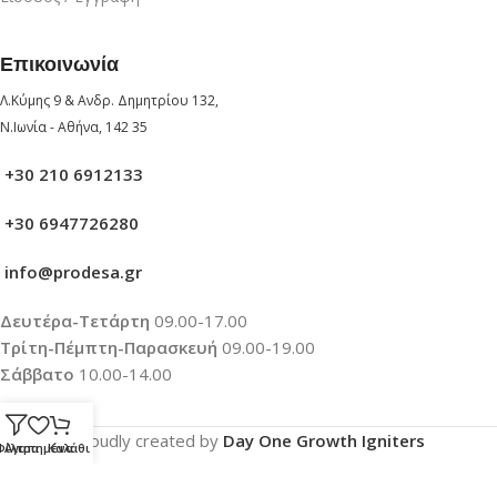
Επικοινωνία
Λ.Κύμης 9 & Ανδρ. Δημητρίου 132,
Ν.Ιωνία - Αθήνα, 142 35
+30 210 6912133
+30 6947726280
info@prodesa.gr
Δευτέρα-Τετάρτη
09.00-17.00
Τρίτη-Πέμπτη-Παρασκευή
09.00-19.00
Σάββατο
10.00-14.00
Proudly created by
Day One Growth Igniters
Φίλτρα
Αγαπημένα
Καλάθι