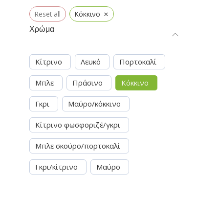
×
Reset all
Κόκκινο
Χρώμα
Κίτρινο
Λευκό
Πορτοκαλί
Μπλε
Πράσινο
Κόκκινο
Γκρι
Μαύρο/κόκκινο
Κίτρινο φωσφοριζέ/γκρι
Μπλε σκούρο/πορτοκαλί
Γκρι/κίτρινο
Μαύρο