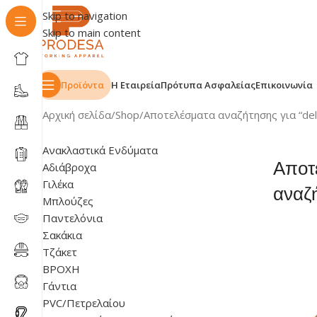
Skip to navigation
Skip to main content
Προϊόντα
Η Εταιρεία
Πρότυπα Ασφαλείας
Επικοινωνία
Αρχική σελίδα
Shop
Αποτελέσματα αναζήτησης για “delt
Ανακλαστικά Ενδύματα
Αποτ
Αδιάβροχα
Γιλέκα
αναζή
Μπλούζες
Παντελόνια
Σακάκια
Τζάκετ
ΒΡΟΧΗ
Γάντια
PVC/Πετρελαίου