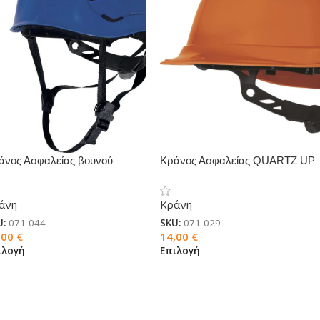
άνος Ασφαλείας βουνού
Κράνος Ασφαλείας QUARTZ UP
ANITE WIND
IV
άνη
Κράνη
U:
071-044
SKU:
071-029
,00
€
14,00
€
ιλογή
Επιλογή