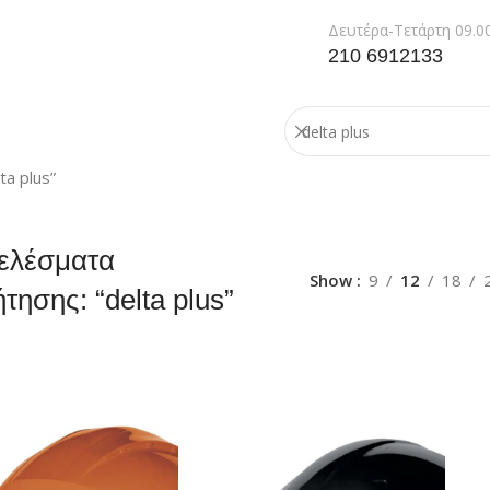
Δευτέρα-Τετάρτη 09.00
210 6912133
a plus”
ελέσματα
Show
9
12
18
τησης: “delta plus”