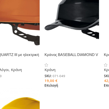
UARTZ III με ηλεκτρική
Κράνος BASEBALL DIAMOND V
Κρ
GR
λόγοι
,
Κράνη
Κράνη
Κρ
0
SKU:
071-049
SK
19,00
€
42
Επιλογή
Επ