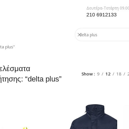
Δευτέρα-Τετάρτη 09.00
210 6912133
a plus”
ελέσματα
Show
9
12
18
τησης: “delta plus”