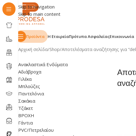
Skip to navigation
Skip to main content
Προϊόντα
Η Εταιρεία
Πρότυπα Ασφαλείας
Επικοινωνία
Αρχική σελίδα
Shop
Αποτελέσματα αναζήτησης για “delt
Ανακλαστικά Ενδύματα
Αποτ
Αδιάβροχα
Γιλέκα
αναζή
Μπλούζες
Παντελόνια
Σακάκια
Τζάκετ
ΒΡΟΧΗ
Γάντια
PVC/Πετρελαίου