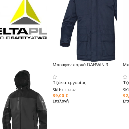
Μπουφάν παρκά DARWIN 3
Μπ
μπλε
Τζάκετ εργασίας
Τζ
SKU:
013-041
SK
39,00
€
92
Επιλογή
Επ