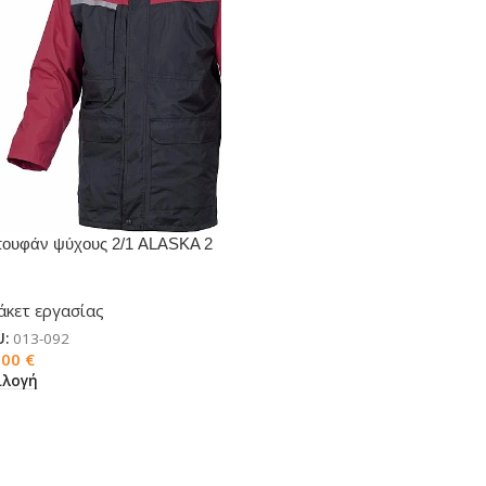
ουφάν ψύχους 2/1 ALASKA 2
άκετ εργασίας
U:
013-092
,00
€
ιλογή