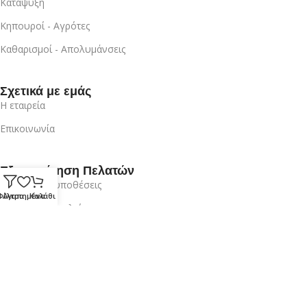
Κατάψυξη
Κηπουροί - Αγρότες
Καθαρισμοί - Απολυμάνσεις
Σχετικά με εμάς
Η εταιρεία
Επικοινωνία
Εξυπηρέτηση Πελατών
Όροι & Προυποθέσεις
Φίλτρα
Αγαπημένα
Καλάθι
Πρότυπα Ασφαλείας
Ο λογαριασμός μου
Είσοδος / Εγγραφή
Επικοινωνία