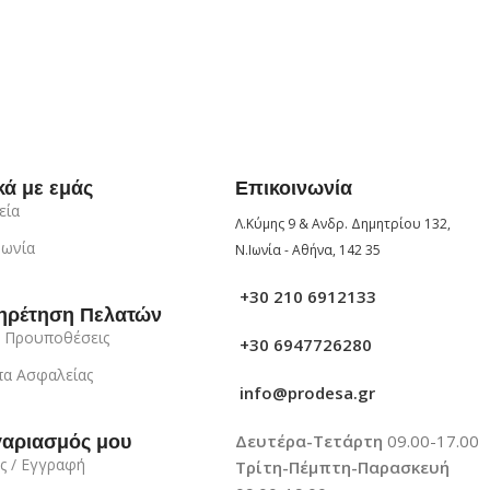
κά με εμάς
Επικοινωνία
εία
Λ.Κύμης 9 & Ανδρ. Δημητρίου 132,
νωνία
Ν.Ιωνία - Αθήνα, 142 35
+30 210 6912133
ηρέτηση Πελατών
 Προυποθέσεις
+30 6947726280
α Ασφαλείας
info@prodesa.gr
Δευτέρα-Τετάρτη
09.00-17.00
γαριασμός μου
ς / Εγγραφή
Τρίτη-Πέμπτη-Παρασκευή