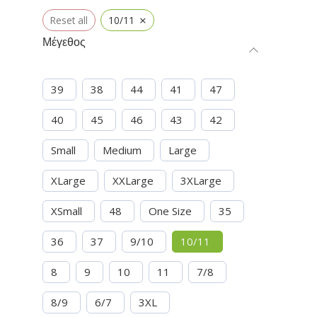
×
Reset all
10/11
Μέγεθος
39
38
44
41
47
40
45
46
43
42
Small
Medium
Large
XLarge
XXLarge
3XLarge
XSmall
48
One Size
35
36
37
9/10
10/11
8
9
10
11
7/8
8/9
6/7
3XL