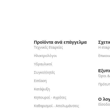
Προϊόντα ανά επάγγελμα
Σχετι
Τεχνικές Εταιρείες
Η εταιρ
Ηλεκτρολόγοι
Επικοι
Υδραυλικοί
Εξυπ
Συγκολλητές
Όροι &
Εστίαση
Πρότυπ
Κατάψυξη
Κηπουροί - Αγρότες
Ο λο
Είσοδο
Καθαρισμοί - Απολυμάνσεις