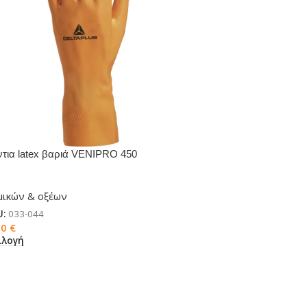
ντια latex βαριά VENIPRO 450
μικών & οξέων
U:
033-044
20
€
ιλογή