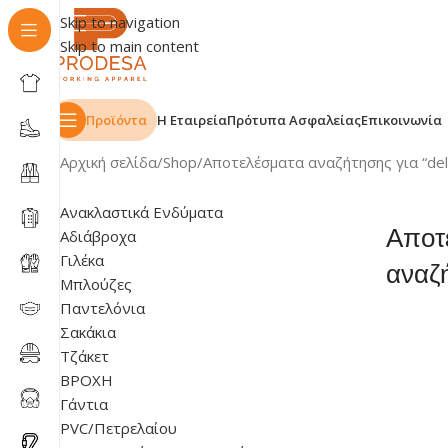
Skip to navigation
Skip to main content
Προϊόντα
Η Εταιρεία
Πρότυπα Ασφαλείας
Επικοινωνία
Αρχική σελίδα
Shop
Αποτελέσματα αναζήτησης για “delt
Ανακλαστικά Ενδύματα
Αποτ
Αδιάβροχα
Γιλέκα
αναζή
Μπλούζες
Παντελόνια
Σακάκια
Τζάκετ
ΒΡΟΧΗ
Γάντια
PVC/Πετρελαίου