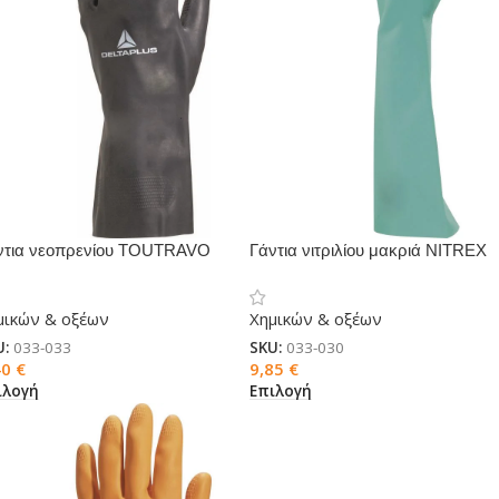
ντια νεοπρενίου TOUTRAVO
Γάντια νιτριλίου μακριά NITREX
509
846
μικών & οξέων
Χημικών & οξέων
U:
033-033
SKU:
033-030
40
€
9,85
€
ιλογή
Επιλογή