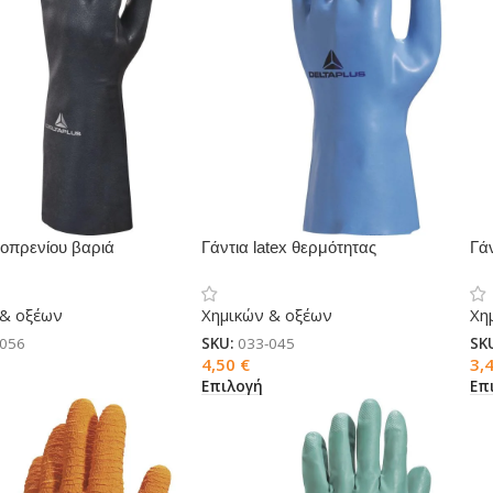
εοπρενίου βαριά
Γάντια latex θερμότητας
Γά
VO VE511
VENIZETTE 920
VE
 & οξέων
Χημικών & οξέων
Χη
-056
SKU:
033-045
SK
4,50
€
3,
Επιλογή
Επ