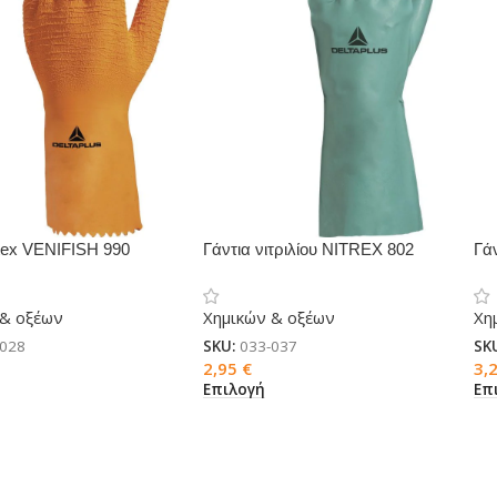
atex VENIFISH 990
Γάντια νιτριλίου NITREX 802
Γά
 & οξέων
Χημικών & οξέων
Χη
-028
SKU:
033-037
SK
2,95
€
3,
Επιλογή
Επ