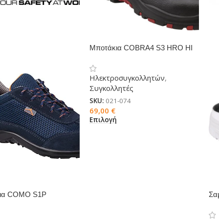
Μποτάκια COBRA4 S3 HRO HI
SRC
Ηλεκτροσυγκολλητών
,
Συγκολλητές
SKU:
021-074
69,00
€
Επιλογή
ια COMO S1P
Σα