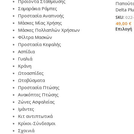
Προϊόντα Στάθμευσης
Παπούτ
Σαμαράκια Ράμπες
Delta Pl
Προστασία Αναπνοής
SKU:
022
Μάσκες Μίας Χρήσης
49,00
€
Επιλογή
Μάσκες Πολλαπλών Χρήσεων
Φίλτρα Μασκών
Προστασία Κεφαλής
Ασπίδια
Γυαλιά
Κράνη
Ωτοασπίδες
Ωτοβύσματα
Προστασία Πτώσης
Ανακόπτες Πτώσης
Ζώνες Ασφαλείας
Ιμάντες
Κιτ αντιπτωτικά
Κρίκοι-Σύνδεσμοι
Σχοινιά