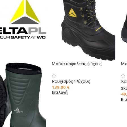
Μπότα ασφαλείας ψύχους
Μπ
ESKIMO SBHP SRC
SR
Ρουχισμός Ψύχους
Κα
139,00
€
SK
Επιλογή
49
Επ