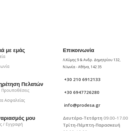
κά με εμάς
Επικοινωνία
εία
Λ.Κύμης 9 & Ανδρ. Δημητρίου 132,
νωνία
Ν.Ιωνία - Αθήνα, 142 35
+30 210 6912133
ηρέτηση Πελατών
 Προυποθέσεις
+30 6947726280
α Ασφαλείας
info@prodesa.gr
Δευτέρα-Τετάρτη
09.00-17.00
γαριασμός μου
ς / Εγγραφή
Τρίτη-Πέμπτη-Παρασκευή