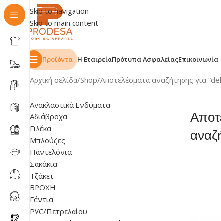
Skip to navigation
Skip to main content
Προϊόντα
Η Εταιρεία
Πρότυπα Ασφαλείας
Επικοινωνία
Αρχική σελίδα
Shop
Αποτελέσματα αναζήτησης για “delt
Ανακλαστικά Ενδύματα
Αποτ
Αδιάβροχα
Γιλέκα
αναζή
Μπλούζες
Παντελόνια
Σακάκια
Τζάκετ
ΒΡΟΧΗ
Γάντια
PVC/Πετρελαίου