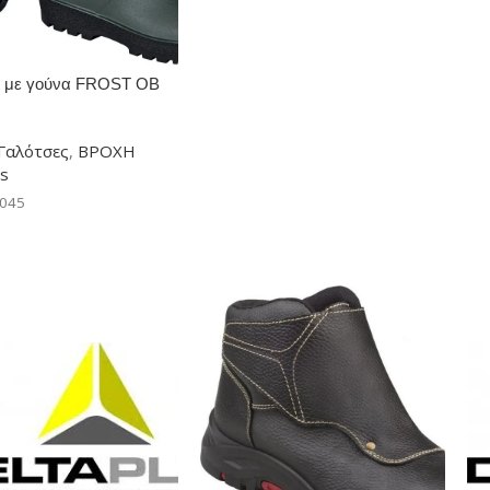
ς με γούνα FROST OB
a Plus
Γαλότσες
,
ΒΡΟΧΗ
us
-045