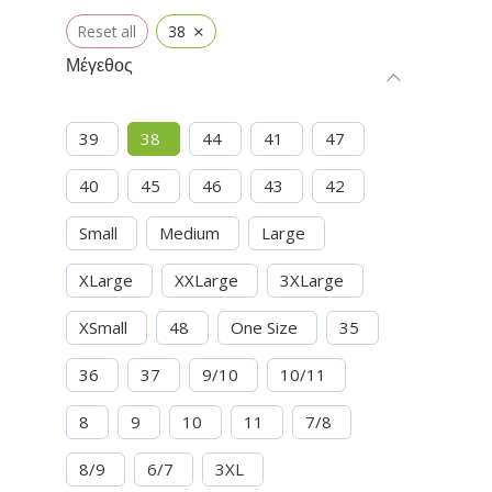
×
Reset all
38
Μέγεθος
39
38
44
41
47
40
45
46
43
42
Small
Medium
Large
XLarge
XXLarge
3XLarge
XSmall
48
One Size
35
36
37
9/10
10/11
8
9
10
11
7/8
8/9
6/7
3XL