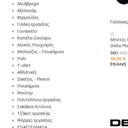
Αδιάβροχα
Αξεσουάρ
Βερμούδες
Γαλότσε
Γιλέκα εργασίας
SRA Delt
Γυναικεία
Καπέλα-Σκούφοι
Μπότες 
Λευκός Ρουχισμός
Delta Pl
Μπλούζες - Πουκάμισα
SKU:
023
Polo
36,00
€
Επιλογή
T-shirt
Αθλητικές
Ζακέτες - Fleece
Πουκάμισα
Φούτερ
Παντελόνια εργασίας
Σακάκια-Χιτώνια
Τζάκετ εργασίας
Φόρμες εργασίας
ΕΠΑΓΓΕΛΜΑΤΑ