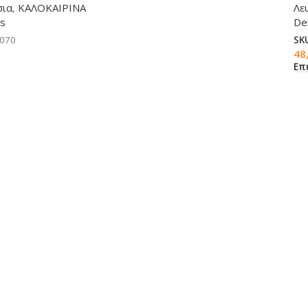
σια
,
ΚΑΛΟΚΑΙΡΙΝΑ
Λε
us
Del
-070
SK
48
Επ