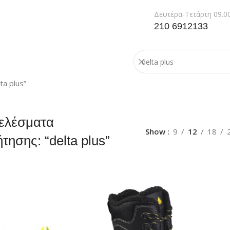
Δευτέρα-Τετάρτη 09.00
210 6912133
a plus”
ελέσματα
Show
9
12
18
τησης: “delta plus”