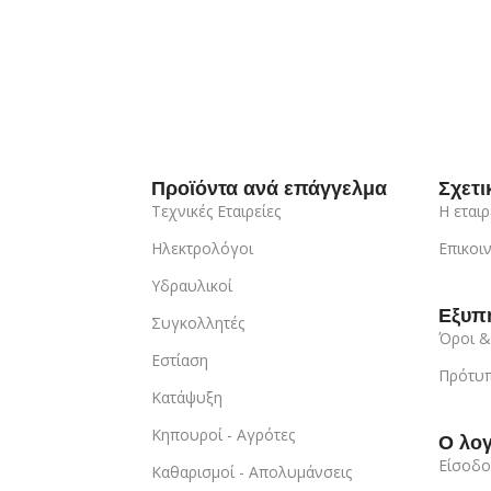
Προϊόντα ανά επάγγελμα
Σχετι
Τεχνικές Εταιρείες
Η εταιρ
Ηλεκτρολόγοι
Επικοι
Υδραυλικοί
Εξυπ
Συγκολλητές
Όροι &
Εστίαση
Πρότυπ
Κατάψυξη
Κηπουροί - Αγρότες
Ο λο
Είσοδο
Καθαρισμοί - Απολυμάνσεις