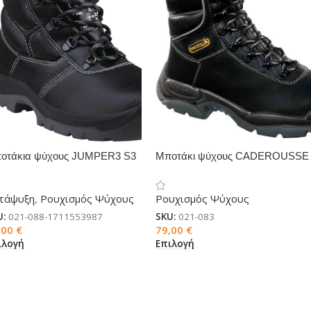
οτάκια ψύχους JUMPER3 S3
Μποτάκι ψύχους CADEROUSSE
C γούνα
S3
τάψυξη
,
Ρουχισμός Ψύχους
Ρουχισμός Ψύχους
U:
021-088-1711553987
SKU:
021-083
,00
€
79,00
€
ιλογή
Επιλογή