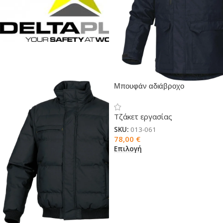
Μπουφάν αδιάβροχο
FINNMARK2 μπλε/μαύρο
Τζάκετ εργασίας
SKU:
013-061
78,00
€
Επιλογή