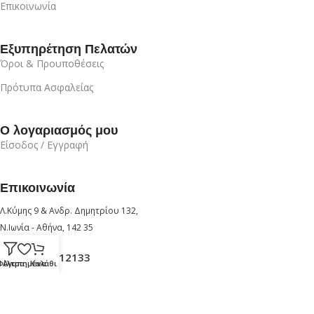
Επικοινωνία
Εξυπηρέτηση Πελατών
Όροι & Προυποθέσεις
Πρότυπα Ασφαλείας
Ο λογαριασμός μου
Είσοδος / Εγγραφή
Επικοινωνία
Λ.Κύμης 9 & Ανδρ. Δημητρίου 132,
Ν.Ιωνία - Αθήνα, 142 35
+30 210 6912133
Φίλτρα
Αγαπημένα
Καλάθι
+30 6947726280