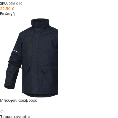
SKU:
056-010
22,50
€
Επιλογή
Μπουφάν αδιάβροχο
FINNMARK2 μπλε/μαύρο
Τζάκετ εργασίας