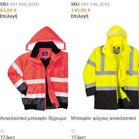
SKU:
041-XXX_927D
SKU:
041-138_2D52
82,00
€
145,00
€
Επιλογή
Επιλογή
Ανακλαστικό μπουφάν δίχρωμο
Μπουφάν ψύχους ανακλαστικό
5 σε 1
Τζάκετ
Τζάκετ