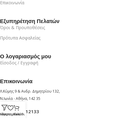
Επικοινωνία
Εξυπηρέτηση Πελατών
Όροι & Προυποθέσεις
Πρότυπα Ασφαλείας
Ο λογαριασμός μου
Είσοδος / Εγγραφή
Επικοινωνία
Λ.Κύμης 9 & Ανδρ. Δημητρίου 132,
Ν.Ιωνία - Αθήνα, 142 35
+30 210 6912133
Φίλτρα
Αγαπημένα
Καλάθι
+30 6947726280