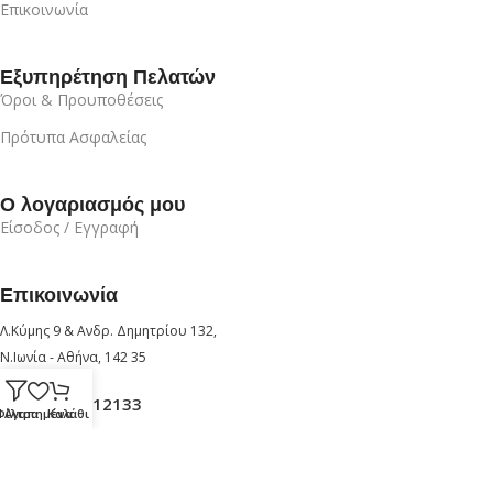
Επικοινωνία
Εξυπηρέτηση Πελατών
Όροι & Προυποθέσεις
Πρότυπα Ασφαλείας
Ο λογαριασμός μου
Είσοδος / Εγγραφή
Επικοινωνία
Λ.Κύμης 9 & Ανδρ. Δημητρίου 132,
Ν.Ιωνία - Αθήνα, 142 35
+30 210 6912133
Φίλτρα
Αγαπημένα
Καλάθι
+30 6947726280