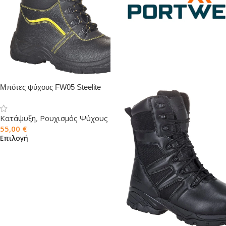
Μπότες ψύχους FW05 Steelite
με Επένδυση Γούνας S3 CI
Κατάψυξη
,
Ρουχισμός Ψύχους
55,00
€
Επιλογή