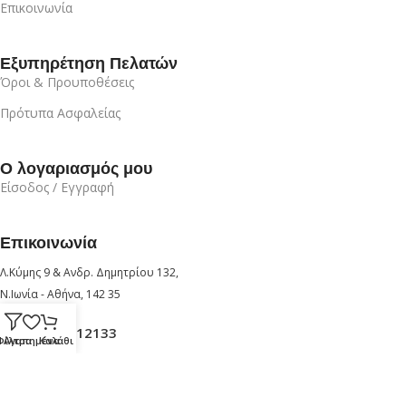
Επικοινωνία
Εξυπηρέτηση Πελατών
Όροι & Προυποθέσεις
Πρότυπα Ασφαλείας
Ο λογαριασμός μου
Είσοδος / Εγγραφή
Επικοινωνία
Λ.Κύμης 9 & Ανδρ. Δημητρίου 132,
Ν.Ιωνία - Αθήνα, 142 35
+30 210 6912133
Φίλτρα
Αγαπημένα
Καλάθι
+30 6947726280