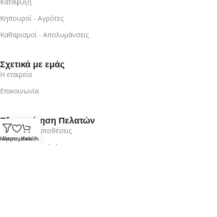
Κατάψυξη
Κηπουροί - Αγρότες
Καθαρισμοί - Απολυμάνσεις
Σχετικά με εμάς
Η εταιρεία
Επικοινωνία
Εξυπηρέτηση Πελατών
Όροι & Προυποθέσεις
Φίλτρα
Αγαπημένα
Καλάθι
Πρότυπα Ασφαλείας
Ο λογαριασμός μου
Είσοδος / Εγγραφή
Επικοινωνία