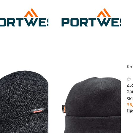
Κα
μι
Δι
Χρ
SK
38
Πρ