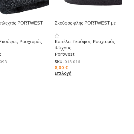
 πλεχτός PORTWEST
Σκούφος φλης PORTWEST με
υση Insulatex B026
επένδυση Insulatex HA10
Σκούφοι
,
Ρουχισμός
Καπέλα-Σκούφοι
,
Ρουχισμός
Ψύχους
t
Portwest
-093
SKU:
018-016
8,00
€
Επιλογή