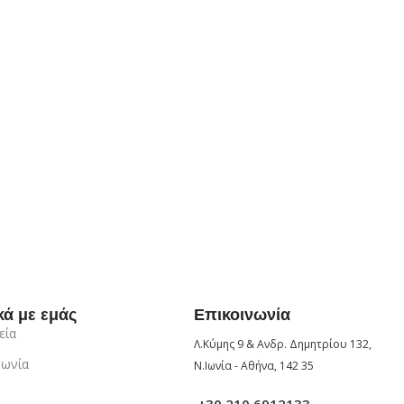
κά με εμάς
Επικοινωνία
εία
Λ.Κύμης 9 & Ανδρ. Δημητρίου 132,
νωνία
Ν.Ιωνία - Αθήνα, 142 35