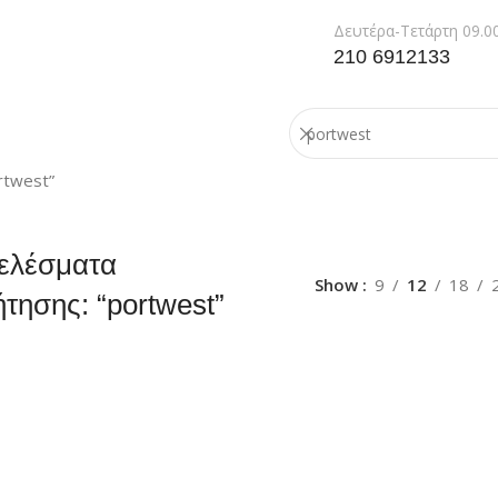
Δευτέρα-Τετάρτη 09.00
210 6912133
rtwest”
ελέσματα
Show
9
12
18
τησης: “portwest”