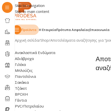
Skip to navigation
Skip to main content
Προϊόντα
Η Εταιρεία
Πρότυπα Ασφαλείας
Επικοινωνία
Αρχική σελίδα
Shop
Αποτελέσματα αναζήτησης για “po
Ανακλαστικά Ενδύματα
Αποτ
Αδιάβροχα
Γιλέκα
αναζή
Μπλούζες
Παντελόνια
Σακάκια
Τζάκετ
ΒΡΟΧΗ
Γάντια
PVC/Πετρελαίου