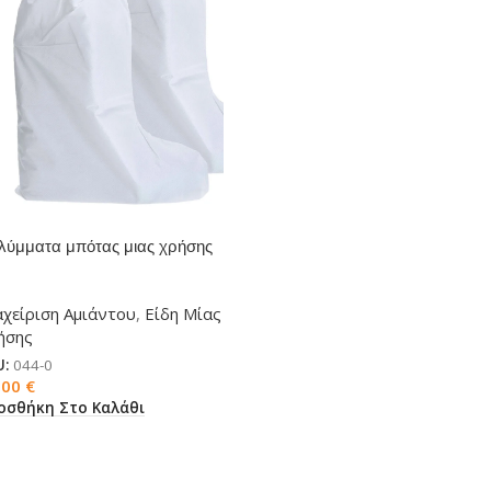
λύμματα μπότας μιας χρήσης
κροπορώδες ST45
αχείριση Αμιάντου
,
Είδη Μίας
ήσης
U:
044-0
,00
€
οσθήκη Στο Καλάθι