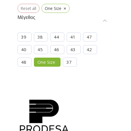
×
Reset all
One Size
Μέγεθος
39
38
44
41
47
40
45
46
43
42
48
One Size
37