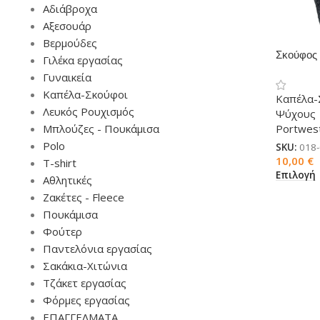
Αδιάβροχα
Αξεσουάρ
Βερμούδες
Σκούφος
Γιλέκα εργασίας
με επένδ
Γυναικεία
Καπέλα-Σκούφοι
Καπέλα-
Λευκός Ρουχισμός
Ψύχους
Μπλούζες - Πουκάμισα
Portwes
Polo
SKU:
018
10,00
€
T-shirt
Επιλογή
Αθλητικές
Ζακέτες - Fleece
Πουκάμισα
Φούτερ
Παντελόνια εργασίας
Σακάκια-Χιτώνια
Τζάκετ εργασίας
Φόρμες εργασίας
ΕΠΑΓΓΕΛΜΑΤΑ