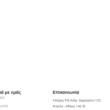
κά με εμάς
Επικοινωνία
εία
Λ.Κύμης 9 & Ανδρ. Δημητρίου 132,
νωνία
Ν.Ιωνία - Αθήνα, 142 35