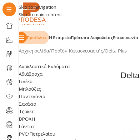
Skip to navigation
Skip to main content
Προϊόντα
Η Εταιρεία
Πρότυπα Ασφαλείας
Επικοινωνία
Αρχική σελίδα
Προϊόν Κατασκευαστής
Delta Plus
Ανακλαστικά Ενδύματα
Αδιάβροχα
Delta
Γιλέκα
Μπλούζες
Παντελόνια
Σακάκια
Τζάκετ
ΒΡΟΧΗ
Γάντια
PVC/Πετρελαίου