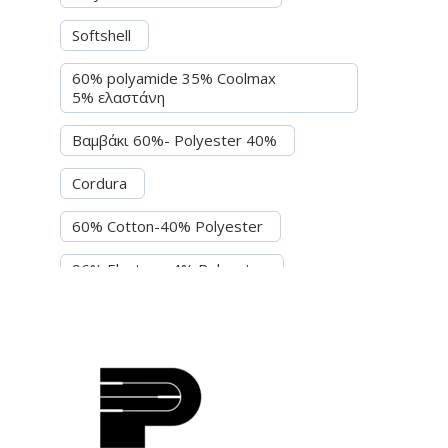
Softshell
60% polyamide 35% Coolmax
5% ελαστάνη
Βαμβάκι 60%- Polyester 40%
Cordura
60% Cotton-40% Polyester
96% Elastane-4% Polyester
97% βαμβάκι-3% Ελασθάνη
70% polyester - 30% ελασθάνη
Πολύουρεθάνη (PU)