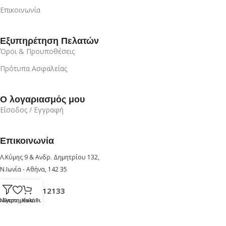
Επικοινωνία
Εξυπηρέτηση Πελατών
Όροι & Προυποθέσεις
Πρότυπα Ασφαλείας
Ο λογαριασμός μου
Είσοδος / Εγγραφή
Επικοινωνία
Λ.Κύμης 9 & Ανδρ. Δημητρίου 132,
Ν.Ιωνία - Αθήνα, 142 35
+30 210 6912133
Φίλτρα
Αγαπημένα
Καλάθι
+30 6947726280