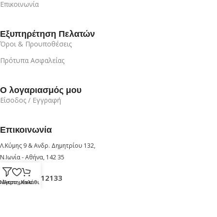
Επικοινωνία
Εξυπηρέτηση Πελατών
Όροι & Προυποθέσεις
Πρότυπα Ασφαλείας
Ο λογαριασμός μου
Είσοδος / Εγγραφή
Επικοινωνία
Λ.Κύμης 9 & Ανδρ. Δημητρίου 132,
Ν.Ιωνία - Αθήνα, 142 35
+30 210 6912133
Φίλτρα
Αγαπημένα
Καλάθι
+30 6947726280