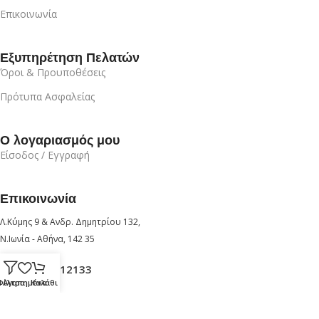
Επικοινωνία
Εξυπηρέτηση Πελατών
Όροι & Προυποθέσεις
Πρότυπα Ασφαλείας
Ο λογαριασμός μου
Είσοδος / Εγγραφή
Επικοινωνία
Λ.Κύμης 9 & Ανδρ. Δημητρίου 132,
Ν.Ιωνία - Αθήνα, 142 35
+30 210 6912133
Φίλτρα
Αγαπημένα
Καλάθι
+30 6947726280