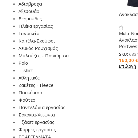
Αδιάβροχα
Αξεσουάρ
Ανακλασ
Βερμούδες
Multi-no
Γιλέκα εργασίας
Γυναικεία
Multi-N
Ανακλασ
Καπέλα-Σκούφοι
Portwes
Λευκός Ρουχισμός
SKU:
633
Μπλούζες - Πουκάμισα
160,00
€
Polo
Επιλογή
T-shirt
Αθλητικές
Ζακέτες - Fleece
Πουκάμισα
Φούτερ
Παντελόνια εργασίας
Σακάκια-Χιτώνια
Τζάκετ εργασίας
Φόρμες εργασίας
ΕΠΑΓΓΕΛΜΑΤΑ