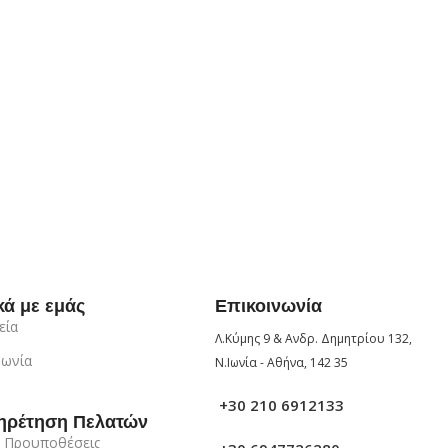
κά με εμάς
Επικοινωνία
εία
Λ.Κύμης 9 & Ανδρ. Δημητρίου 132,
νωνία
Ν.Ιωνία - Αθήνα, 142 35
+30 210 6912133
ηρέτηση Πελατών
 Προυποθέσεις