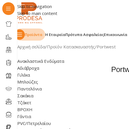
Skip to navigation
Skip to main content
Προϊόντα
Η Εταιρεία
Πρότυπα Ασφαλείας
Επικοινωνία
Αρχική σελίδα
Προϊόν Κατασκευαστής
Portwest
Ανακλαστικά Ενδύματα
Αδιάβροχα
Port
Γιλέκα
Μπλούζες
Παντελόνια
Σακάκια
Τζάκετ
ΒΡΟΧΗ
Γάντια
PVC/Πετρελαίου