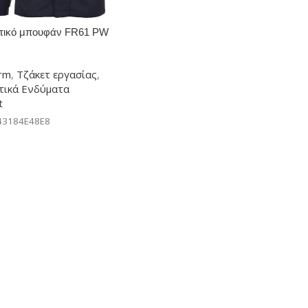
τικό μπουφάν FR61 PW
rm
orm
,
Τζάκετ εργασίας
,
τικά Ενδύματα
t
43184E48E8