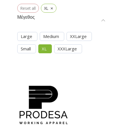
×
Reset all
XL
Μέγεθος
Large
Medium
XXLarge
Small
XL
XXXLarge