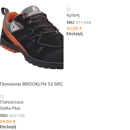
GRANITE WIND
Κράνη
SKU:
071-044
42,00
€
Επιλογή
Παπούτσια BROOKLYN S3 SRC
HRO
Παπούτσια
Delta Plus
SKU:
022-103
99,00
€
Επιλογή