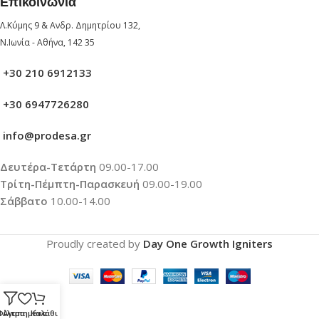
Επικοινωνία
Λ.Κύμης 9 & Ανδρ. Δημητρίου 132,
Ν.Ιωνία - Αθήνα, 142 35
+30 210 6912133
+30 6947726280
info@prodesa.gr
Δευτέρα-Τετάρτη
09.00-17.00
Τρίτη-Πέμπτη-Παρασκευή
09.00-19.00
Σάββατο
10.00-14.00
Proudly created by
Day One Growth Igniters
Φίλτρα
Αγαπημένα
Καλάθι