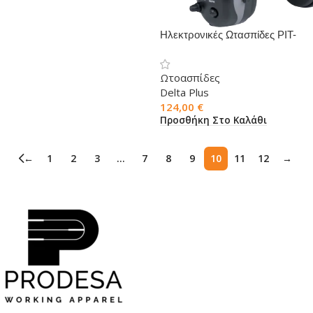
Ηλεκτρονικές Ωτασπίδες PIT-
RADIO 3
Ωτοασπίδες
Delta Plus
124,00
€
Προσθήκη Στο Καλάθι
←
1
2
3
…
7
8
9
10
11
12
→