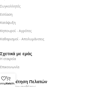
Συγκολλητές
Εστίαση
Κατάψυξη
Κηπουροί - Αγρότες
Καθαρισμοί - Απολυμάνσεις
Σχετικά με εμάς
Η εταιρεία
Επικοινωνία
Εξυπηρέτηση Πελατών
απημένα
Καλάθι
Όροι & Προυποθέσεις
Πρότυπα Ασφαλείας