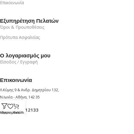
Επικοινωνία
Εξυπηρέτηση Πελατών
Όροι & Προυποθέσεις
Πρότυπα Ασφαλείας
Ο λογαριασμός μου
Είσοδος / Εγγραφή
Επικοινωνία
Λ.Κύμης 9 & Ανδρ. Δημητρίου 132,
Ν.Ιωνία - Αθήνα, 142 35
+30 210 6912133
Φίλτρα
Αγαπημένα
Καλάθι
+30 6947726280