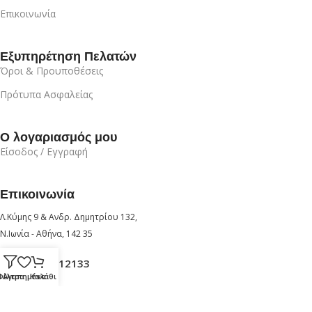
Επικοινωνία
Εξυπηρέτηση Πελατών
Όροι & Προυποθέσεις
Πρότυπα Ασφαλείας
Ο λογαριασμός μου
Είσοδος / Εγγραφή
Επικοινωνία
Λ.Κύμης 9 & Ανδρ. Δημητρίου 132,
Ν.Ιωνία - Αθήνα, 142 35
+30 210 6912133
Φίλτρα
Αγαπημένα
Καλάθι
+30 6947726280