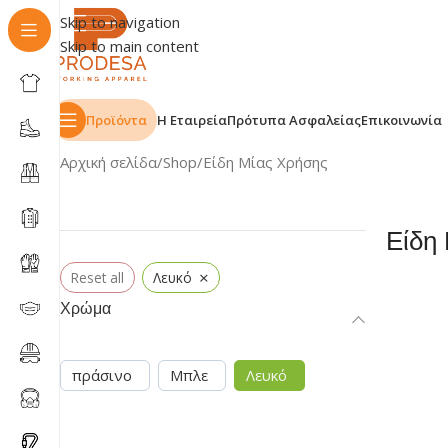
Skip to navigation
Skip to main content
Προϊόντα
Η Εταιρεία
Πρότυπα Ασφαλείας
Επικοινωνία
Αρχική σελίδα
Shop
Είδη Μίας Χρήσης
Είδη
×
Reset all
Λευκό
Χρώμα
πράσινο
Μπλε
Λευκό