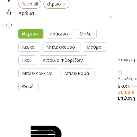
×
Reset all
κίτρινο
Χρώμα
κίτρινο
πράσινο
Μπλε
Λευκό
Μπλε σκούρο
Μαύρο
Γκρι
Κίτρινο Φθορίζων
Στολή π
Μπλε/Κόκκινο
Μπλε/Ρουά
Στολές 
Φυμέ
SKU:
047
36,00
€
Επιλογή