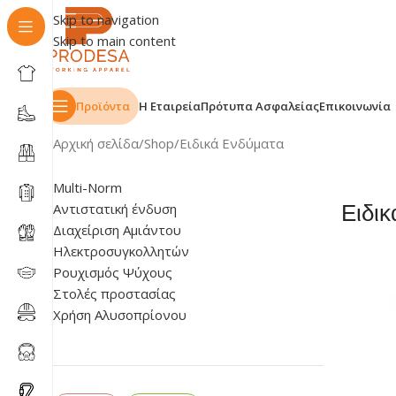
Skip to navigation
Skip to main content
Προϊόντα
Η Εταιρεία
Πρότυπα Ασφαλείας
Επικοινωνία
Αρχική σελίδα
Shop
Ειδικά Ενδύματα
Multi-Norm
Αντιστατική ένδυση
Ειδι
Διαχείριση Αμιάντου
Ηλεκτροσυγκολλητών
Ρουχισμός Ψύχους
Στολές προστασίας
Χρήση Αλυσοπρίονου