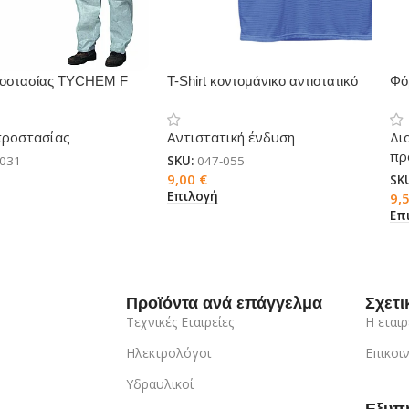
ροστασίας TYCHEM F
T-Shirt κοντομάνικο αντιστατικό
Φό
ESD
ST
προστασίας
Αντιστατική ένδυση
Δι
πρ
-031
SKU:
047-055
9,00
€
SK
Επιλογή
9,
Επ
Προϊόντα ανά επάγγελμα
Σχετι
Τεχνικές Εταιρείες
Η εταιρ
Ηλεκτρολόγοι
Επικοι
Υδραυλικοί
Εξυπ