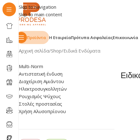
Skip to navigation
Skip to main content
Προϊόντα
Η Εταιρεία
Πρότυπα Ασφαλείας
Επικοινωνία
Αρχική σελίδα
Shop
Ειδικά Ενδύματα
Multi-Norm
Αντιστατική ένδυση
Ειδι
Διαχείριση Αμιάντου
Ηλεκτροσυγκολλητών
Ρουχισμός Ψύχους
Στολές προστασίας
Χρήση Αλυσοπρίονου