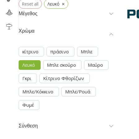
×
Reset all
Λευκό
Μέγεθος
Χρώμα
κίτρινο
πράσινο
Μπλε
Λευκό
Μπλε σκούρο
Μαύρο
Γκρι
Κίτρινο Φθορίζων
Μπλε/Κόκκινο
Μπλε/Ρουά
Φυμέ
Σύνθεση