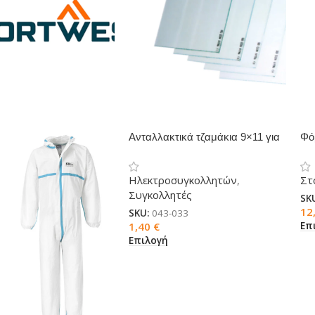
Ανταλλακτικά τζαμάκια 9×11 για
Φό
μάσκα ηλεκτροσυγκολλητών
Ηλεκτροσυγκολλητών
,
Στ
Συγκολλητές
SK
12
SKU:
043-033
Επ
1,40
€
Επιλογή