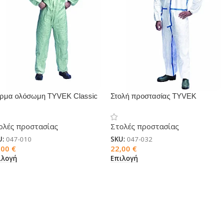
ρμα ολόσωμη TYVEK Classic
Στολή προστασίας TYVEK
Classic Plus
ολές προστασίας
Στολές προστασίας
U:
047-010
SKU:
047-032
,00
€
22,00
€
ιλογή
Επιλογή