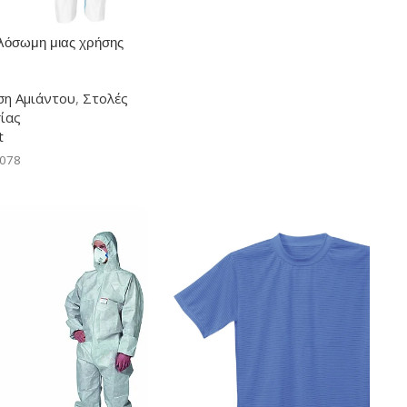
λόσωμη μιας χρήσης
ση Αμιάντου
,
Στολές
ίας
t
-078