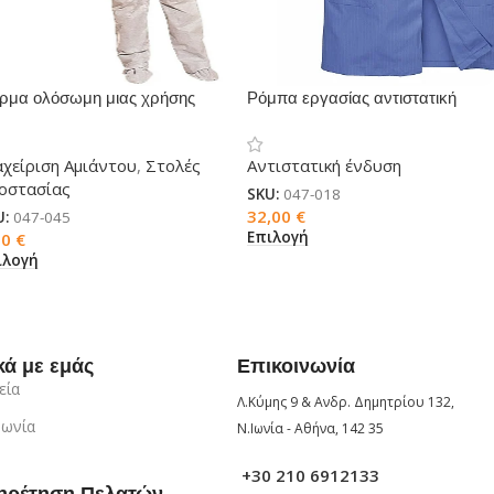
ρμα ολόσωμη μιας χρήσης
Ρόμπα εργασίας αντιστατική
40
ESD
αχείριση Αμιάντου
,
Στολές
Αντιστατική ένδυση
οστασίας
SKU:
047-018
32,00
€
U:
047-045
Επιλογή
50
€
ιλογή
κά με εμάς
Επικοινωνία
εία
Λ.Κύμης 9 & Ανδρ. Δημητρίου 132,
νωνία
Ν.Ιωνία - Αθήνα, 142 35
+30 210 6912133
ηρέτηση Πελατών