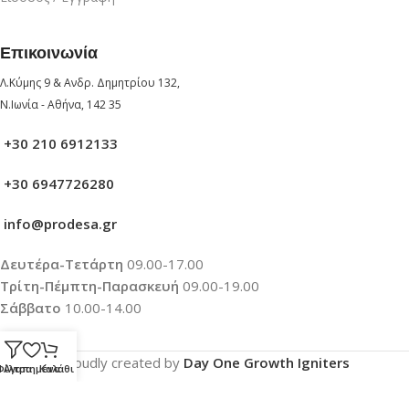
Επικοινωνία
Λ.Κύμης 9 & Ανδρ. Δημητρίου 132,
Ν.Ιωνία - Αθήνα, 142 35
+30 210 6912133
+30 6947726280
info@prodesa.gr
Δευτέρα-Τετάρτη
09.00-17.00
Τρίτη-Πέμπτη-Παρασκευή
09.00-19.00
Σάββατο
10.00-14.00
Proudly created by
Day One Growth Igniters
Φίλτρα
Αγαπημένα
Καλάθι