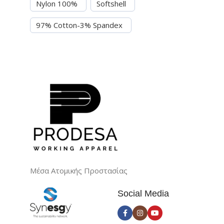
Nylon 100%
Softshell
97% Cotton-3% Spandex
95% Polyester-5% Elastane
Βαμβάκι 60%- Polyester 40%
Cordura
60% Cotton-40% Polyester
96% Elastane-4% Polyester
80% βαμβάκι-20% πολυέστερ
Μέσα Ατομικής Προστασίας
97% βαμβάκι-3% Ελασθάνη
Social Media
54% Cotton-46% Polyester
70% polyester - 30% ελασθάνη