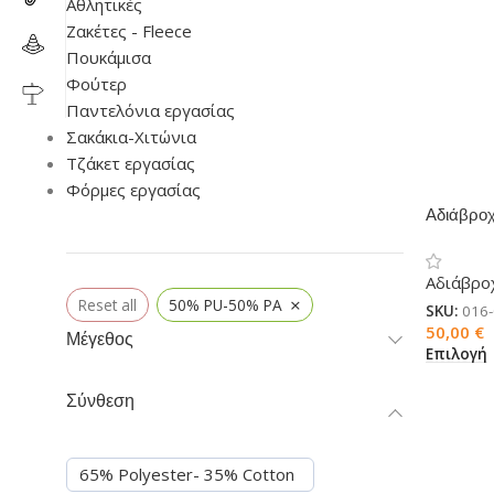
Αθλητικές
Ζακέτες - Fleece
Πουκάμισα
Φούτερ
Παντελόνια εργασίας
Σακάκια-Χιτώνια
Τζάκετ εργασίας
Φόρμες εργασίας
Αδιάβροχ
Αδιάβρο
×
Reset all
50% PU-50% PA
SKU:
016
50,00
€
Μέγεθος
Επιλογή
Σύνθεση
65% Polyester- 35% Cotton