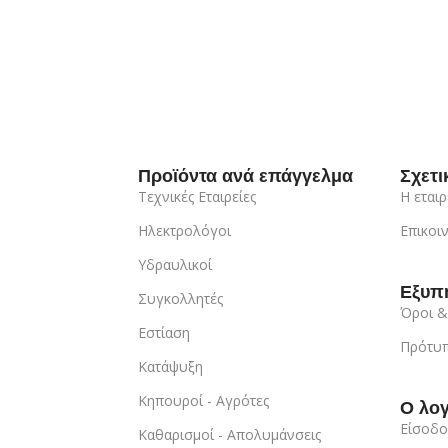
Προϊόντα ανά επάγγελμα
Σχετι
Τεχνικές Εταιρείες
Η εταιρ
Ηλεκτρολόγοι
Επικοι
Υδραυλικοί
Εξυπ
Συγκολλητές
Όροι &
Εστίαση
Πρότυπ
Κατάψυξη
Κηπουροί - Αγρότες
Ο λο
Είσοδο
Καθαρισμοί - Απολυμάνσεις