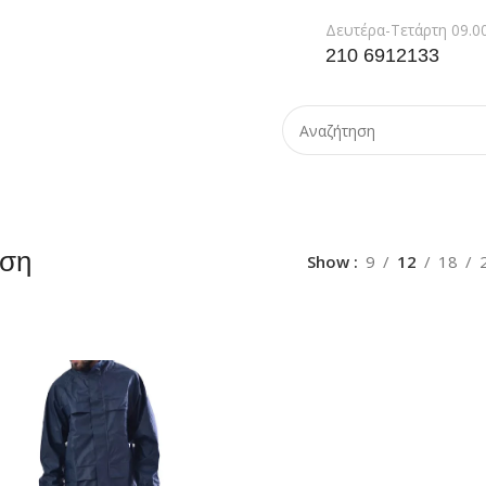
Δευτέρα-Τετάρτη 09.00
210 6912133
ση
Show
9
12
18