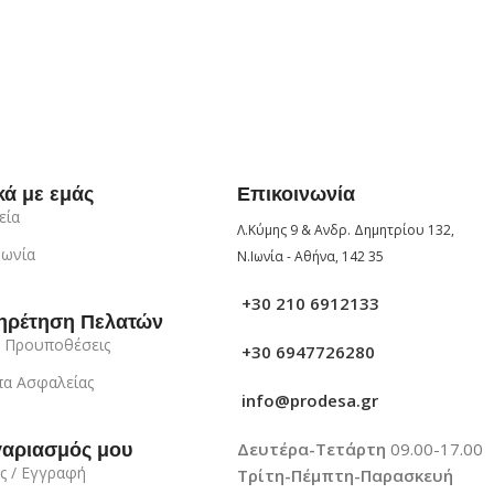
κά με εμάς
Επικοινωνία
εία
Λ.Κύμης 9 & Ανδρ. Δημητρίου 132,
νωνία
Ν.Ιωνία - Αθήνα, 142 35
+30 210 6912133
ηρέτηση Πελατών
 Προυποθέσεις
+30 6947726280
α Ασφαλείας
info@prodesa.gr
Δευτέρα-Τετάρτη
09.00-17.00
γαριασμός μου
ς / Εγγραφή
Τρίτη-Πέμπτη-Παρασκευή