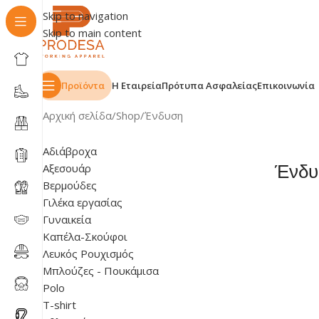
Skip to navigation
Skip to main content
Προϊόντα
Η Εταιρεία
Πρότυπα Ασφαλείας
Επικοινωνία
Αρχική σελίδα
Shop
Ένδυση
Αδιάβροχα
Αξεσουάρ
Ένδυ
Βερμούδες
Γιλέκα εργασίας
Γυναικεία
Καπέλα-Σκούφοι
Λευκός Ρουχισμός
Μπλούζες - Πουκάμισα
Polo
T-shirt