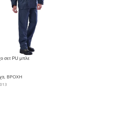
o σετ PU μπλε
χα
,
ΒΡΟΧΗ
-013