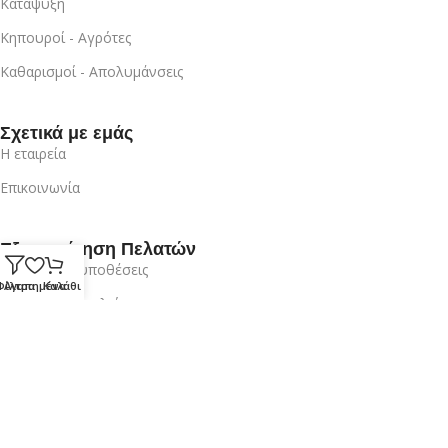
Κατάψυξη
Κηπουροί - Αγρότες
Καθαρισμοί - Απολυμάνσεις
Σχετικά με εμάς
Η εταιρεία
Επικοινωνία
Εξυπηρέτηση Πελατών
Όροι & Προυποθέσεις
Φίλτρα
Αγαπημένα
Καλάθι
Πρότυπα Ασφαλείας
Ο λογαριασμός μου
Είσοδος / Εγγραφή
Επικοινωνία