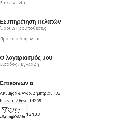
Επικοινωνία
Εξυπηρέτηση Πελατών
Όροι & Προυποθέσεις
Πρότυπα Ασφαλείας
Ο λογαριασμός μου
Είσοδος / Εγγραφή
Επικοινωνία
Λ.Κύμης 9 & Ανδρ. Δημητρίου 132,
Ν.Ιωνία - Αθήνα, 142 35
+30 210 6912133
Φίλτρα
Αγαπημένα
Καλάθι
+30 6947726280