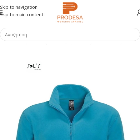
Skip to navigation
Skip to main content
 σελίδα
Shop
Ένδυση
Μπλούζες - Πουκάμισα
Ζακέτες - Fleece