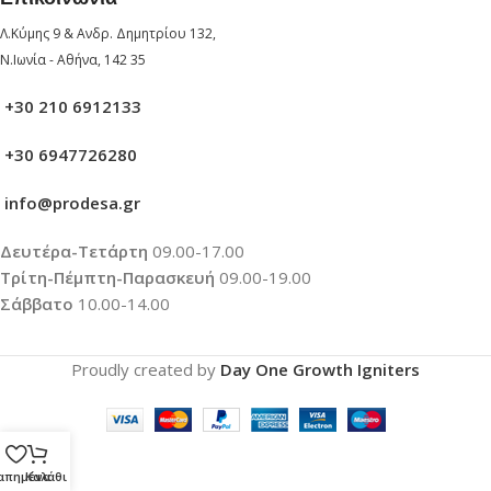
Λ.Κύμης 9 & Ανδρ. Δημητρίου 132,
Ν.Ιωνία - Αθήνα, 142 35
+30 210 6912133
+30 6947726280
info@prodesa.gr
Δευτέρα-Τετάρτη
09.00-17.00
Τρίτη-Πέμπτη-Παρασκευή
09.00-19.00
Σάββατο
10.00-14.00
Proudly created by
Day One Growth Igniters
απημένα
Καλάθι