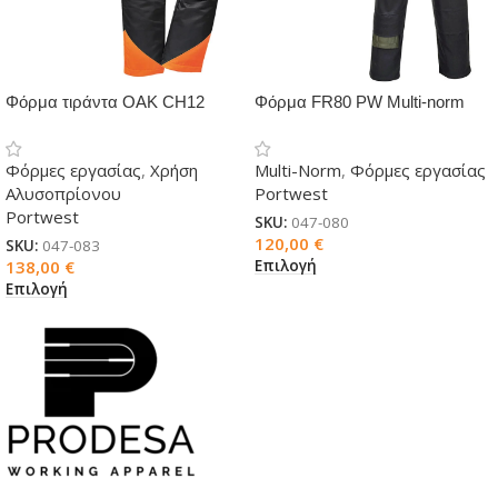
Φόρμα τιράντα OAK CH12
Φόρμα FR80 PW Multi-norm
PORTWEST για αλυσοπρίονο
ολόσωμη
Φόρμες εργασίας
,
Χρήση
Multi-Norm
,
Φόρμες εργασίας
Αλυσοπρίονου
Portwest
Portwest
SKU:
047-080
120,00
€
SKU:
047-083
Επιλογή
138,00
€
Επιλογή