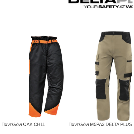
Παντελόνι OAK CH11
Παντελόνι M5PA3 DELTA PLUS
PORTWEST για αλυσοπρίονο