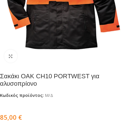
Click to enlarge
Σακάκι OAK CH10 PORTWEST για
αλυσοπρίονο
Κωδικός προϊόντος:
Μ/Δ
85,00
€