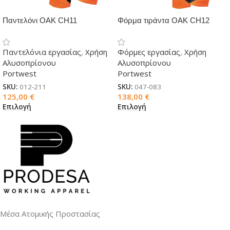
Παντελόνι OAK CH11
Φόρμα τιράντα OAK CH12
PORTWEST για αλυσοπρίονο
PORTWEST για αλυσοπρίονο
Παντελόνια εργασίας
,
Χρήση
Φόρμες εργασίας
,
Χρήση
Αλυσοπρίονου
Αλυσοπρίονου
Portwest
Portwest
SKU:
012-211
SKU:
047-083
125,00
€
138,00
€
Επιλογή
Επιλογή
Μέσα Ατομικής Προστασίας