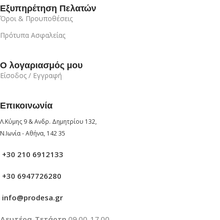
Εξυπηρέτηση Πελατών
Όροι & Προυποθέσεις
Πρότυπα Ασφαλείας
Ο λογαριασμός μου
Είσοδος / Εγγραφή
Επικοινωνία
Λ.Κύμης 9 & Ανδρ. Δημητρίου 132,
Ν.Ιωνία - Αθήνα, 142 35
+30 210 6912133
+30 6947726280
info@prodesa.gr
Δευτέρα-Τετάρτη
09.00-17.00