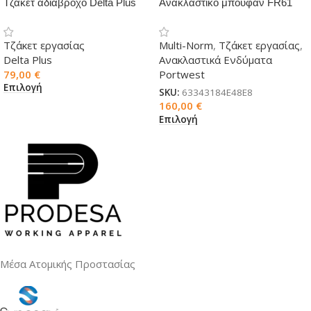
Τζάκετ αδιάβροχο Delta Plus
Ανακλαστικό μπουφάν FR61
FLEN
PW Multi-norm
Τζάκετ εργασίας
Multi-Norm
,
Τζάκετ εργασίας
,
Delta Plus
Ανακλαστικά Ενδύματα
79,00
€
Portwest
Επιλογή
SKU:
63343184E48E8
160,00
€
Επιλογή
Μέσα Ατομικής Προστασίας