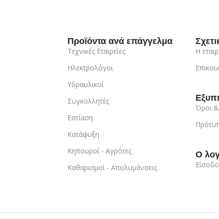
Προϊόντα ανά επάγγελμα
Σχετι
Τεχνικές Εταιρείες
Η εταιρ
Ηλεκτρολόγοι
Επικοι
Υδραυλικοί
Εξυπ
Συγκολλητές
Όροι &
Εστίαση
Πρότυπ
Κατάψυξη
Κηπουροί - Αγρότες
Ο λο
Είσοδο
Καθαρισμοί - Απολυμάνσεις