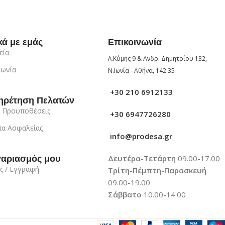
κά με εμάς
Επικοινωνία
εία
Λ.Κύμης 9 & Ανδρ. Δημητρίου 132,
νωνία
Ν.Ιωνία - Αθήνα, 142 35
+30 210 6912133
ηρέτηση Πελατών
 Προυποθέσεις
+30 6947726280
α Ασφαλείας
info@prodesa.gr
Δευτέρα-Τετάρτη
09.00-17.00
γαριασμός μου
ς / Εγγραφή
Τρίτη-Πέμπτη-Παρασκευή
09.00-19.00
Σάββατο
10.00-14.00