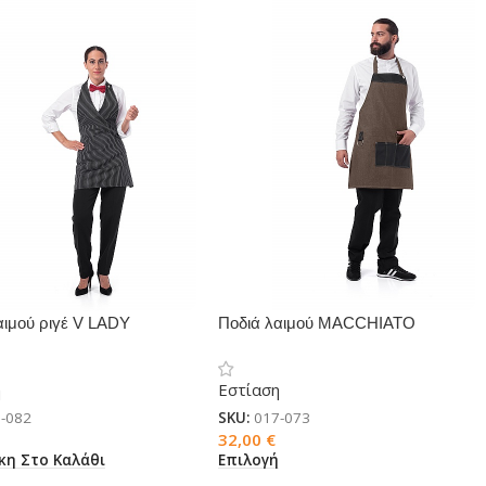
αιμού ριγέ V LADY
Ποδιά λαιμού MACCHIATO
η
Εστίαση
-082
SKU:
017-073
32,00
€
κη Στο Καλάθι
Επιλογή