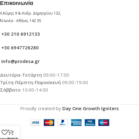
Επικοινωνία
Λ.Κύμης 9 & Ανδρ. Δημητρίου 132,
Ν.Ιωνία - Αθήνα, 142 35
+30 210 6912133
+30 6947726280
info@prodesa.gr
Δευτέρα-Τετάρτη
09.00-17.00
Τρίτη-Πέμπτη-Παρασκευή
09.00-19.00
Σάββατο
10.00-14.00
Proudly created by
Day One Growth Igniters
απημένα
Καλάθι