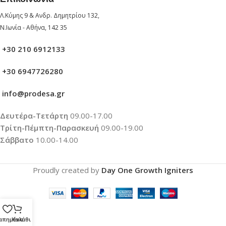
Λ.Κύμης 9 & Ανδρ. Δημητρίου 132,
Ν.Ιωνία - Αθήνα, 142 35
+30 210 6912133
+30 6947726280
info@prodesa.gr
Δευτέρα-Τετάρτη
09.00-17.00
Τρίτη-Πέμπτη-Παρασκευή
09.00-19.00
Σάββατο
10.00-14.00
Proudly created by
Day One Growth Igniters
απημένα
Καλάθι