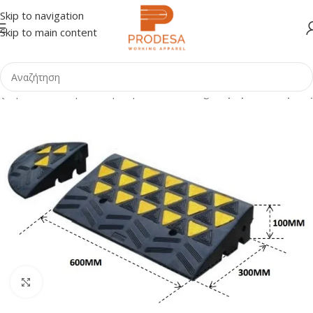
Skip to navigation
Skip to main content
χική σελίδα
Shop
Οδική Ασφάλεια - Parking
Σαμαράκια Ράμπες
Click to enlarge