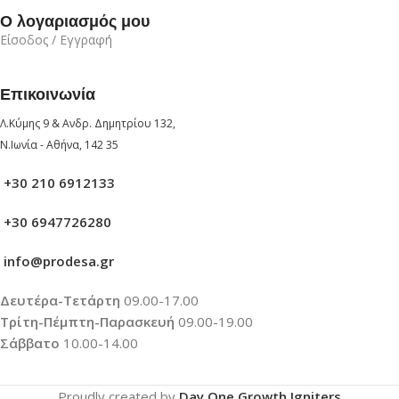
Ο λογαριασμός μου
Είσοδος / Εγγραφή
Επικοινωνία
Λ.Κύμης 9 & Ανδρ. Δημητρίου 132,
Ν.Ιωνία - Αθήνα, 142 35
+30 210 6912133
+30 6947726280
info@prodesa.gr
Δευτέρα-Τετάρτη
09.00-17.00
Τρίτη-Πέμπτη-Παρασκευή
09.00-19.00
Σάββατο
10.00-14.00
Proudly created by
Day One Growth Igniters