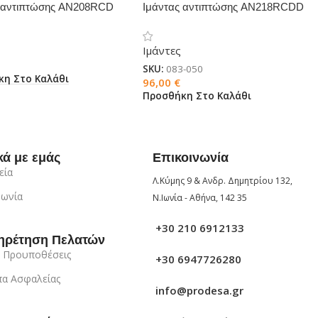
ς αντιπτώσης AN208RCD
Ιμάντας αντιπτώσης AN218RCDD
Ιμάντες
SKU:
083-050
κη Στο Καλάθι
96,00
€
Προσθήκη Στο Καλάθι
κά με εμάς
Επικοινωνία
εία
Λ.Κύμης 9 & Ανδρ. Δημητρίου 132,
νωνία
Ν.Ιωνία - Αθήνα, 142 35
+30 210 6912133
ηρέτηση Πελατών
 Προυποθέσεις
+30 6947726280
α Ασφαλείας
info@prodesa.gr