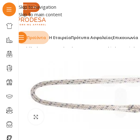
Skip to navigation
Skip to main content
Προϊόντα
Η Εταιρεία
Πρότυπα Ασφαλείας
Επικοινωνία
Αρχική σελίδα
Shop
Προστασία Πτώσης
Ιμάντες
Ιμά
Click to enlarge