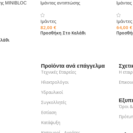
σης MINIBLOC
Ιμάντας αντιπτώσης
Ιμάντα
AN211200CDD
Ιμάντες
Ιμάντες
82,00
€
64,00
€
Προσθήκη Στο Καλάθι
Προσθή
λάθι
Προϊόντα ανά επάγγελμα
Σχετι
Τεχνικές Εταιρείες
Η εταιρ
Ηλεκτρολόγοι
Επικοι
Υδραυλικοί
Εξυπ
Συγκολλητές
Όροι &
Εστίαση
Πρότυπ
Κατάψυξη
Κηπουροί - Αγρότες