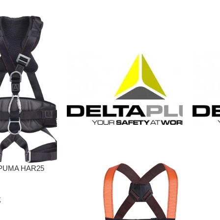
 PUMA HAR25
ς