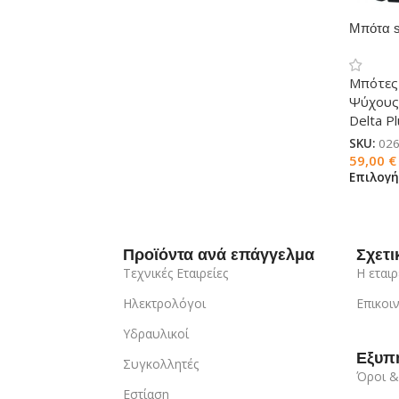
Μπότα 
Μπότες
Ψύχου
Delta P
SKU:
026
59,00
€
Επιλογ
Προϊόντα ανά επάγγελμα
Σχετι
Τεχνικές Εταιρείες
Η εταιρ
Ηλεκτρολόγοι
Επικοι
Υδραυλικοί
Εξυπ
Συγκολλητές
Όροι &
Εστίαση