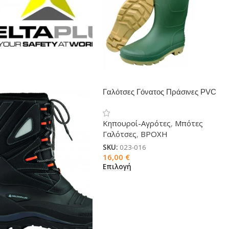
Γαλότσες Γόνατος Πράσινες PVC
Κηπουροί-Αγρότες
,
Μπότες
Γαλότσες
,
ΒΡΟΧΗ
SKU:
023-016
16,00
€
Επιλογή