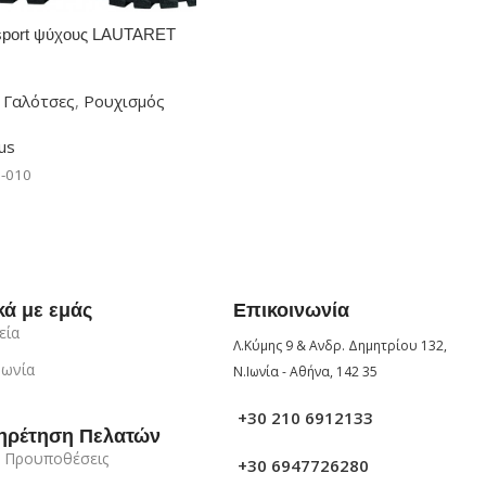
sport ψύχους LAUTARET
 Γαλότσες
,
Ρουχισμός
ς
lus
-010
ή
κά με εμάς
Επικοινωνία
εία
Λ.Κύμης 9 & Ανδρ. Δημητρίου 132,
νωνία
Ν.Ιωνία - Αθήνα, 142 35
+30 210 6912133
ηρέτηση Πελατών
 Προυποθέσεις
+30 6947726280