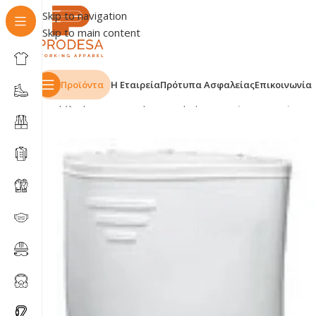
Skip to navigation
Skip to main content
Προϊόντα
Η Εταιρεία
Πρότυπα Ασφαλείας
Επικοινωνία
Αρχική σελίδα
Shop
Υπόδηση
Μπότες Γαλότσες
Γαλό