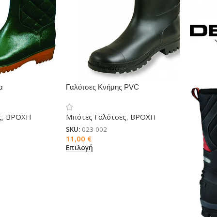
α
Γαλότσες Κνήμης PVC
ς
,
ΒΡΟΧΗ
Μπότες Γαλότσες
,
ΒΡΟΧΗ
SKU:
023-002
11,00
€
Επιλογή