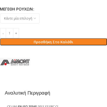
ΜΕΓΈΘΗ ΡΟΎΧΩΝ
Προσθήκη Στο Καλάθι
Αναλυτική Περιγραφή
CE UNI
EN ISO 20345
:2011 S3 SRC CI