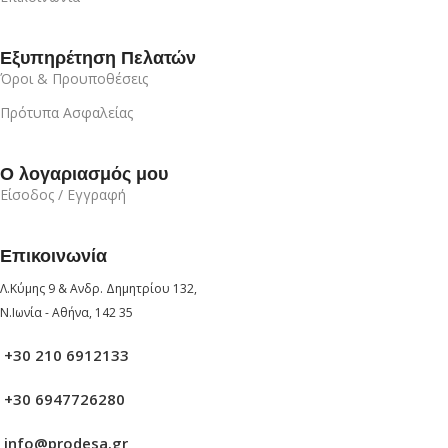
Εξυπηρέτηση Πελατών
Όροι & Προυποθέσεις
Πρότυπα Ασφαλείας
Ο λογαριασμός μου
Είσοδος / Εγγραφή
Επικοινωνία
Λ.Κύμης 9 & Ανδρ. Δημητρίου 132,
Ν.Ιωνία - Αθήνα, 142 35
+30 210 6912133
+30 6947726280
info@prodesa.gr