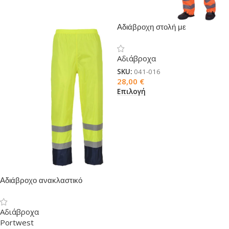
Αδιάβροχη στολή με
ανακλαστικές ταινίες πορτοκαλί
Αδιάβροχα
SKU:
041-016
28,00
€
Επιλογή
Αδιάβροχο ανακλαστικό
δίχρωμο παντελόνι PORTWEST
Traffic
Αδιάβροχα
Portwest