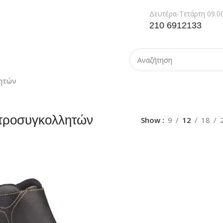
Δευτέρα-Τετάρτη 09.00
210 6912133
ητών
τροσυγκολλητών
Show
9
12
18