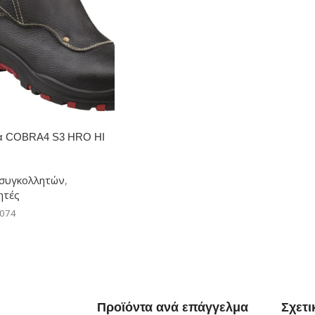
α COBRA4 S3 HRO HI
συγκολλητών
,
ητές
-074
Προϊόντα ανά επάγγελμα
Σχετι