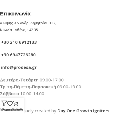
Επικοινωνία
Λ.Κύμης 9 & Ανδρ. Δημητρίου 132,
Ν.Ιωνία - Αθήνα, 142 35
+30 210 6912133
+30 6947726280
info@prodesa.gr
Δευτέρα-Τετάρτη
09.00-17.00
Τρίτη-Πέμπτη-Παρασκευή
09.00-19.00
Σάββατο
10.00-14.00
Φίλτρα
Αγαπημένα
Καλάθι
Proudly created by
Day One Growth Igniters