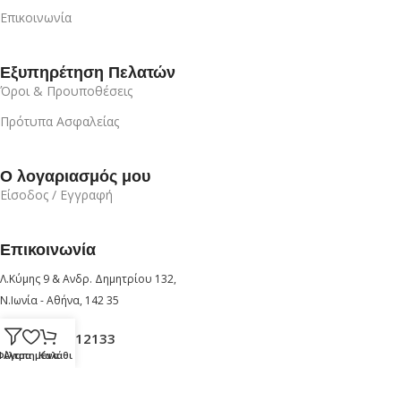
Επικοινωνία
Εξυπηρέτηση Πελατών
Όροι & Προυποθέσεις
Πρότυπα Ασφαλείας
Ο λογαριασμός μου
Είσοδος / Εγγραφή
Επικοινωνία
Λ.Κύμης 9 & Ανδρ. Δημητρίου 132,
Ν.Ιωνία - Αθήνα, 142 35
+30 210 6912133
Φίλτρα
Αγαπημένα
Καλάθι
+30 6947726280